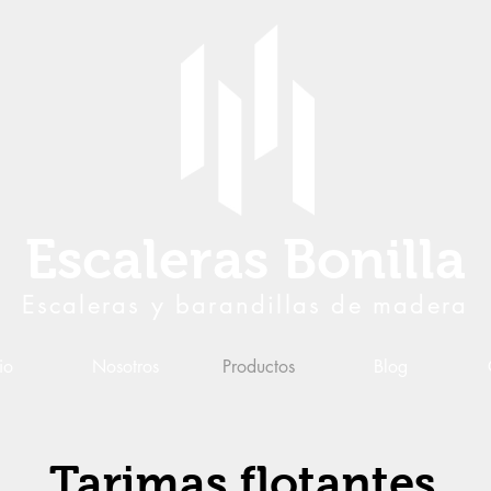
Escaleras Bonilla
Escaleras y barandillas de madera
io
Nosotros
Productos
Blog
Tarimas flotantes.