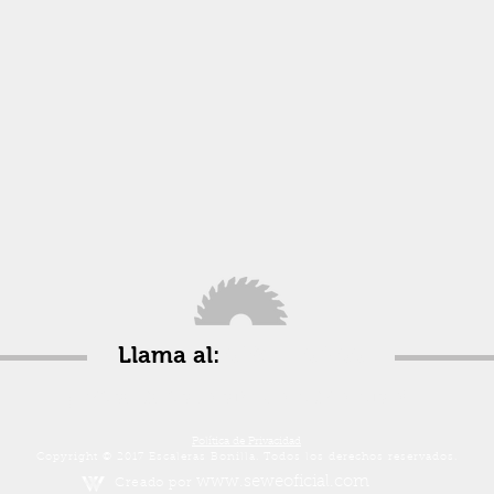
Llama al:
629 14 60 66
¡Presupuesto sin compromiso!
Política de Privacidad
Copyright © 2017 Escaleras Bonilla. Todos los derechos r
eservados.
www.seweoficial.com
Creado por