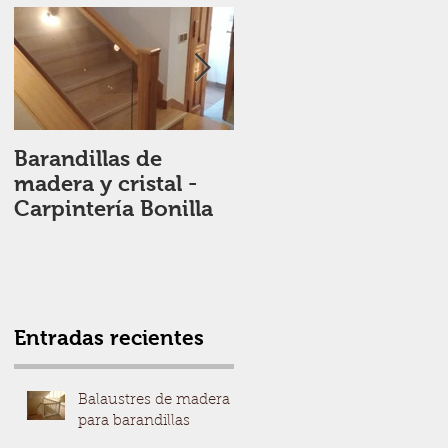
Barandillas de
Escalera de madera
madera y cristal -
a medida -
Carpintería Bonilla
Carpintería Bonilla
Entradas recientes
Balaustres de madera
para barandillas