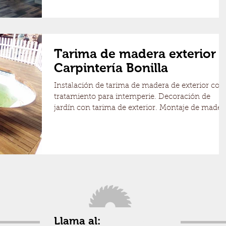
Tarima de madera exterior -
Carpintería Bonilla
Instalación de tarima de madera de exterior con
tratamiento para intemperie. Decoración de
jardín con tarima de exterior. Montaje de mader
Llama al:
629 14 60 66