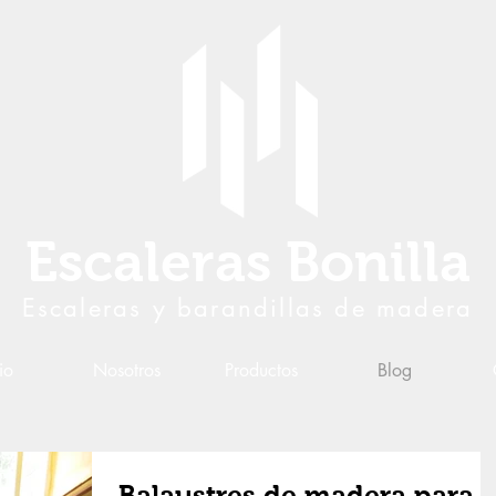
Escaleras Bonilla
Escaleras y barandillas de madera
io
Nosotros
Productos
Blog
Balaustres de madera para